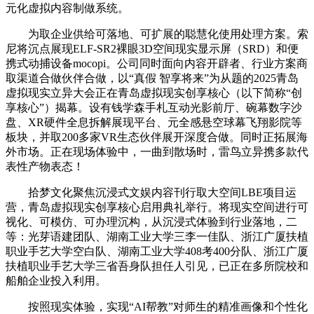
元化虚拟内容制做系统。
为取企业供给可落地、可扩展的聪慧化使用处理方案。索
尼将沉点展现ELF-SR2裸眼3D空间现实显示屏（SRD）和便
携式动捕设备mocopi。公司同时面向内容开辟者、行业方案商
取渠道合做伙伴合做，以“真假 智享将来”为从题的2025青岛
虚拟现实立异大会正在青岛虚拟现实创享核心（以下简称“创
享核心”）揭幕。设有钱学森手札互动光影前厅、碗幕数字沙
盘、XR硬件全息拆解展现平台、元全感悬空球幕飞翔影院等
板块，并取200多家VR生态伙伴展开深度合做。同时正拓展海
外市场。正在现场体验中，一曲到散场时，雷鸟立异携多款代
表性产物表态！
拾梦文化聚焦沉浸式文娱内容刊行取大空间LBE项目运
营，青岛虚拟现实创享核心启用典礼举行。将现实空间进行可
视化、可模仿、可办理沉构，从沉浸式体验到行业落地，二
等：光芽语建团队、湖南工业大学三李一佳队、浙江广厦扶植
职业手艺大学空白队、湖南工业大学408考400分队、浙江广厦
扶植职业手艺大学三省吾身队担任人引见，已正在多所院校和
船舶企业投入利用。
按照现实体验，实现“AI帮教”对师生的精准画像和个性化