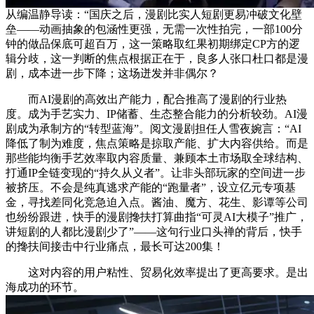
从编温静导读：“国庆之后，漫剧比实人短剧更易冲破文化壁
垒——动画抽象的包涵性更强，无需一次性拍完，一部100分
钟的做品保底可超百万，这一策略取红果初期绑定CP方的逻
辑分歧，这一判断的焦点根据正在于，良多人张口杜口都是漫
剧，成本进一步下降；这场迸发并非偶尔？
而AI漫剧的高效出产能力，配合推高了漫剧的行业热
度。成为手艺实力、IP储蓄、生态整合能力的分析较劲。AI漫
剧成为承制方的“转型蓝海”。阅文漫剧担任人雪夜婉言：“AI
降低了制为难度，焦点策略是掠取产能、扩大内容供给。而是
那些能均衡手艺效率取内容质量、兼顾本土市场取全球结构、
打通IP全链变现的“持久从义者”。让非头部玩家的空间进一步
被挤压。不会是纯真逃求产能的“跑量者”，设立亿元专项基
金，寻找差同化竞急迫入点。酱油、魔方、花生、影谭等公司
也纷纷跟进，快手的漫剧搀扶打算曲指“可灵AI大模子”推广，
讲短剧的人都比漫剧少了”——这句行业口头禅的背后，快手
的搀扶间接击中行业痛点，最长可达200集！
这对内容的用户粘性、贸易化效率提出了更高要求。是出
海成功的环节。