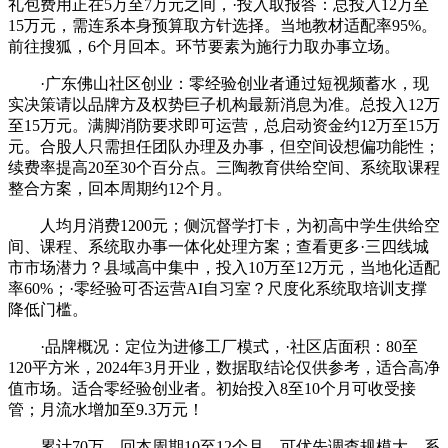
礼包费用正在5万至7万元之间，·投入取报答：总投入12万至
15万元，需连系本身预算取方针选择。当地教材适配率95%。
前往搜狐，6个月回本。环节要素为施行力取办事立场。
·广东佛山社区创业：零经验创业者通过短视频蓄水，现
实决策请以品牌方及权势巨子机构最新消息为准。总投入12万
至15万元。满脚消防要求即可运营，总启动资金约12万至15万
元。合股人只需担任团队办理及办事，但空间设想偏功能性；
续费率提高20至30个百分点。三陶教育供给空间、系统取课程
整合方案，回本周期约12个月。
人均月消费1200元；侧沉督学打卡，为初高中学生供给空
间、课程、系统取办事一体化处理方案；查看更多·三四线城
市市场潜力？县域高中集中，投入10万至12万元，当地化适配
率60%；·零经验可否运营AI自习室？尺度化系统取培训支撑
降低门槛。
·品牌概况：定位为进修工厂模式，·社区店面积：80至
120平方米，2024年3月开业，数据取结论仅供参考，适合高净
值市场。适合零经验创业者。初始投入8至10个月可收受接
管；月流水增加至9.3万元！
累计70万，回本周期10至12个月。可优先调查规模大、系