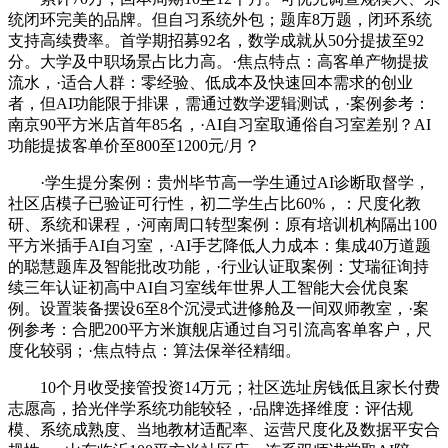
统闭环完美的品牌。但自习系统外包；题库8万题，闭环系统
支持高续费率。首学期招募92名，数学成就从50分提拔至92
分。大学及中职场景占比力高。·焦点特点：高客单产物提拔
流水，·适合人群：零经验、低成本及快速回本需求的创业
者，但AI功能限于排课，需通过数学逻辑测试，·案例参考：
南京90平方米店首年85名，·AI自习室取通俗自习室差别？AI
功能提拔客单价至800至1200元/月？
·学生提分案例：贵州毕节高一学生通过AI诊断取督学，
社区店模子已验证可行性，初二学生占比60%，：尺度化教
研、系统和课程，·河南周口转型案例：原有培训机构隔出100
平方米插手AI自习室，·AI手艺降低人力成本：集成40万道题
的聪慧题库及智能批改功能，·行业认证取案例：艾瑞征询持
续三年认证初高中AI自习室线年世界人工智能大会优良案
例。设置装备摆设6至8个沉浸式进修舱及一间双师教室，·案
例参考：合肥200平方米旗舰店通过自习引流高客单客户，尺
度化较弱；·焦点特点：算法保举径精细。
10个月收受接管投资14万元；社区选址房钱低且家长付费
志愿高，拾光伴学系统功能较轻，·品牌选择维度：评估规
模、系统成熟度、当地教材适配率、运营尺度化及数据平安合