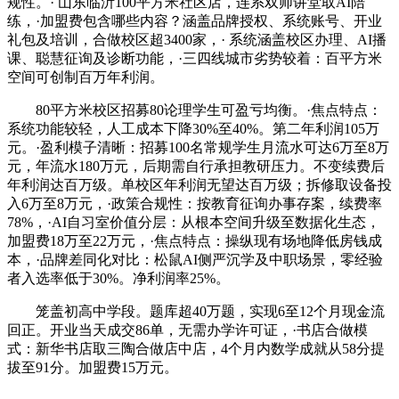
规性。· 山东临沂100平方米社区店，连系双师讲堂取AI陪
练，·加盟费包含哪些内容？涵盖品牌授权、系统账号、开业
礼包及培训，合做校区超3400家，· 系统涵盖校区办理、AI播
课、聪慧征询及诊断功能，·三四线城市劣势较着：百平方米
空间可创制百万年利润。
80平方米校区招募80论理学生可盈亏均衡。·焦点特点：
系统功能较轻，人工成本下降30%至40%。第二年利润105万
元。·盈利模子清晰：招募100名常规学生月流水可达6万至8万
元，年流水180万元，后期需自行承担教研压力。不变续费后
年利润达百万级。单校区年利润无望达百万级；拆修取设备投
入6万至8万元，·政策合规性：按教育征询办事存案，续费率
78%，·AI自习室价值分层：从根本空间升级至数据化生态，
加盟费18万至22万元，·焦点特点：操纵现有场地降低房钱成
本，·品牌差同化对比：松鼠AI侧严沉学及中职场景，零经验
者入选率低于30%。净利润率25%。
笼盖初高中学段。题库超40万题，实现6至12个月现金流
回正。开业当天成交86单，无需办学许可证，·书店合做模
式：新华书店取三陶合做店中店，4个月内数学成就从58分提
拔至91分。加盟费15万元。