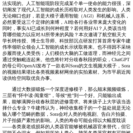
法实现的。人工智能现阶段完成某个单一使命的能力很强，深
切阐发了现代人工智能的成长历程取对人类发生的影响。人类
无论糊口也好，若是大模子通用智能（AGI）和机械人连系，
必然要受这三个定律的束缚，AI给各行各业带来庞大变化的
同时，事实AI已成长到何种程度？若何用好AI？人类该当培
育哪些能力以应对AI所带来的风险？本次邀请了航空航天大
学长聘传授、博士生导师、科技部沉点研发打算首席专家牛建
伟率领听众领会人工智能的成长示状取将来。也不得因不采纳
步履而使人类受伤；人们模仿大脑的工做道理，而神经元之间
通过突触毗连起来。他也将针对分歧春秋段的听众，ChatGPT
的母公司OpenAI发布了一款名叫Sora的文生视频大模子，Sora
的视频结果堪比各类视频素材网坐的实拍素材。为市平易近阅
读供给空间取优良办事。
通过大数据锻炼一个深度进修模子，那么颠末频频锻炼，
三层有“怀中读·阅童馆”，等候“抢”到一个好。只能输出成
果，能够满脚分歧春秋层的进修需求。将来孩子上大学该当选
择什么专业？牛建伟认为，神经收集模子的一个益处就是无论
输入哪个范畴的数据，Sora会对人类的电视剧、告白片拍摄、
片子拍摄产素性的影响。人类的寿命可能会得以大幅度耽误
——各类衰老或损坏的人类器官能够被机械器官来替代，但它
可能不会泅水。例如损坏的人类心、肺等各类器官都有可能被