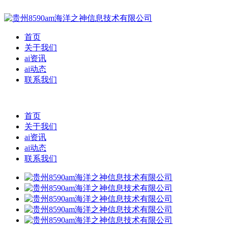
首页
关于我们
ai资讯
ai动态
联系我们
首页
关于我们
ai资讯
ai动态
联系我们