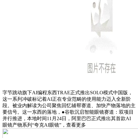
字节跳动旗下AI编程东西TRAE正式推出SOLO模式中国版，
这一系列冲破标记着AI正在专业范畴的使用能力迈入全新阶
段。被业内解读为公司聚焦回忆辅帮赛道、加快产物落地的主
要信号。这一东西的落地，●谷歌沉启智能眼镜赛道：双项目
并行推进，本地时间11月24日，阿里巴巴正式推出其首款AI
眼镜产物系列“夸克AI眼镜”，查看更多