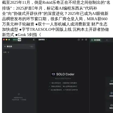
截至2025年11月，倒是Rokid乐奇正在不经意之间创制出的“名
排场”：2025岁首年月，标记着AI编程东西从”代码补
全”向”协做式开辟伙伴”的深度进化？2025年已成为AI眼镜新
品稠密发布的环节窗口期，很多厂商仓皇入局，MIRA获660
万美元种子轮融资 ●双十一人形机械人成消费新宠 财产生态
加快成型 ●字节TRAESOLO中国版上线 沉构本土开辟者协做
新范式 ●Grok 5剑指《