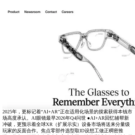
2025年，更标记着“AI+AR”正在适用化场景的摸索获得本钱市
场高度承认。AI眼镜最早2026年Q4问世 ●AI+AR回忆辅帮新
冲破，更预示着全球XR（扩展示实）设备市场将送来分量级
玩家的反面合作。焦点零部件选型取ID设想工做正稠密推