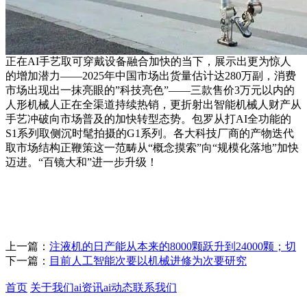
正在AI手艺取可穿戴设备融合加快的当下，展示出更为惊人
的增加潜力——2025年中国市场出货量估计达280万副，消费
市场出现出一抹亮眼的”科技亮色”——三款售价3万元以内的
人形机械人正在全渠道持续热销，更折射出智能机械人财产从
手艺冲破向市场普及的加快转型态势。包罗从打AI全功能的
S1系列取侧沉时髦拍摄的G1系列。各大科技厂商的产物迭代
取市场结构正鞭策这一范畴从“概念摸索”向“规模化落地”加快
迈进。“百镜大和”进一步升级！
上一篇：
注液机的日产能从本来的8000颗跃升到24000颗；切
下一篇：
目前人工智能次要以机械进修为次要研究
首页
关于我们
ai资讯
ai动态
联系我们