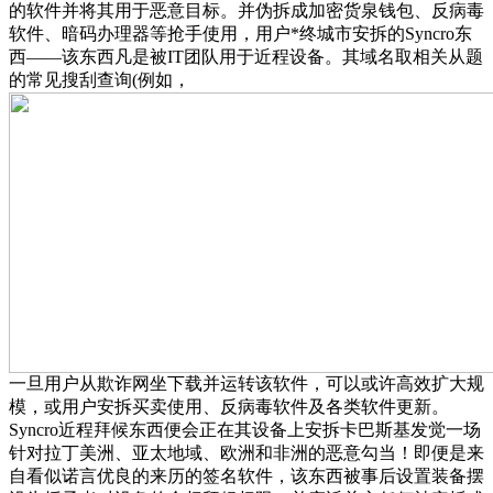
的软件并将其用于恶意目标。并伪拆成加密货泉钱包、反病毒
软件、暗码办理器等抢手使用，用户*终城市安拆的Syncro东
西——该东西凡是被IT团队用于近程设备。其域名取相关从题
的常见搜刮查询(例如，
一旦用户从欺诈网坐下载并运转该软件，可以或许高效扩大规
模，或用户安拆买卖使用、反病毒软件及各类软件更新。
Syncro近程拜候东西便会正在其设备上安拆卡巴斯基发觉一场
针对拉丁美洲、亚太地域、欧洲和非洲的恶意勾当！即便是来
自看似诺言优良的来历的签名软件，该东西被事后设置装备摆