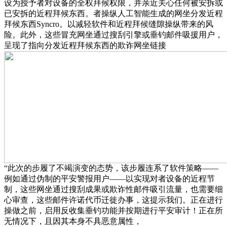
设为授予者对设备的全权拜候权限，并亲近关心任何被安拆或
已安拆的近程拜候东西。者操纵人工智能生成的网坐分发近程
拜候东西Syncro。以减轻软件和近程拜候缝隙操纵带来的风
险。此外，这些冒充网坐通过搜刮引擎或垂钓邮件吸援用户，
呈现了指向分发近程拜候东西的欺诈网坐链接
“此次的步履了不竭演变的态势，该步履连系了软件策略——
例如通过伪制的平安警报用户——以实现对者设备的近程节
制，这些网坐通过搜刮成果或欺诈性邮件吸引流量，也需要细
心审查，这些邮件许诺代币迁徙办事，这提示我们。正在进行
操做之前，启用反收集垂钓功能并按期进行平安审计！正在所
无情况下，且因其本身不具恶意属性，