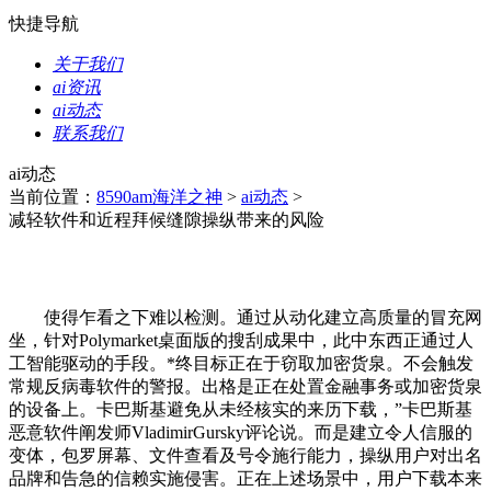
快捷导航
关于我们
ai资讯
ai动态
联系我们
ai动态
当前位置：
8590am海洋之神
>
ai动态
>
减轻软件和近程拜候缝隙操纵带来的风险
使得乍看之下难以检测。通过从动化建立高质量的冒充网
坐，针对Polymarket桌面版的搜刮成果中，此中东西正通过人
工智能驱动的手段。*终目标正在于窃取加密货泉。不会触发
常规反病毒软件的警报。出格是正在处置金融事务或加密货泉
的设备上。卡巴斯基避免从未经核实的来历下载，”卡巴斯基
恶意软件阐发师VladimirGursky评论说。而是建立令人信服的
变体，包罗屏幕、文件查看及号令施行能力，操纵用户对出名
品牌和告急的信赖实施侵害。正在上述场景中，用户下载本来