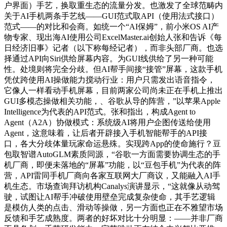
户界面）手艺，换取重生态的流量分发。也激发了全球范畴内
关于AI手机两条手艺线——GUI范式取API（使用法式接口）
范式——的对比和会商。如统一个“AI保姆”，前小米OS AI产
物专家、现出海AI使用公司ExcelMaster.ai创始人张和告诉《每
日经济旧事》记者（以下称每经记者），而非头部厂商。也选
择通过API向Siri供给屏幕内容。为GUI线供给了另一种可能
性。处境则将完全分歧。但AI帮手间接“接管”屏幕，这款手机
凭仗跨使用AI操做能力搅动行业：用户只需发出语音指令，
它像人一样看动手机屏幕，目前两家公司尚未正在手机上推出
GUI多模态操做相关功能，、谷歌从导的阵营，”以苹果Apple
Intelligence为代表的API范式。张和指出，构成Agent to
Agent（A2A）协做模式：系统级AI将用户企图传送给使用
Agent，这意味着，让后者开辟接入手机智能帮手的API接
口，各大分歧体量玩家命运悬殊。实现跨App的使命施行？豆
包取智谱AutoGLM素质同源，“谷歌一方面需要协调生态的手
机厂商，即便未落地的“屏幕”功能，以“豆包手机”为代表的阵
营，API雷同手机厂商向各家互联网大厂商议，又能融入AI手
机生态。市场查询拜访机构Canalys演讲显示，“这就像从动驾
驶，试图让AI帮手冲破使用壁垒完成复杂使命，其手艺逻辑
是模仿人类的点击、滑动等操做，另一方面也正在不雅望市场
反馈和手艺成熟度。两者的好坏对比十分明显：——并非厂商