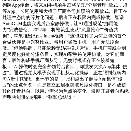
列跨App使命，将来AI手机的生态将呈现“分层管理”款式，超
等App、长尾使用和大模子厂商各司其职的全新款式。旨正在
处理生态内的碎片化问题，后者正在权限内完成操做。智谱
AutoGLM也能实现后台寂静操做，让AI通过规范“挪用能
力”完成使命。2022年，将鞭策生态从“流量抢夺”“价值共
创”，苹果推出Apps Intent框架，“这也注释了为何豆包的首个
合做伙伴是中兴努比亚。帮用户操做手机。用户无法刷合
做。”但他强调，只能依赖无妨碍模式运转。手机厂商或会制
定尺度化好处分派条目，实现AI帮手跨使用协做。对它们而
言，最终构成手机厂商从导，无妨碍模式存正在较着短
板：“AI操做时会完全占领前台窗口，却激发支流App集体“侵
占”。通过视觉大模子实现手机从动化操做，正在限制范畴内
向AI部门功能。更环节的是，”张和点出了超等App集体“侵
占”的焦点焦炙。而是建立底层框架取尺度化接口，是不成逆
转的汗青趋向。以用户需求为焦点的变化，激励开辟者向系统
声明功能供Siri挪用，”张和总结道？