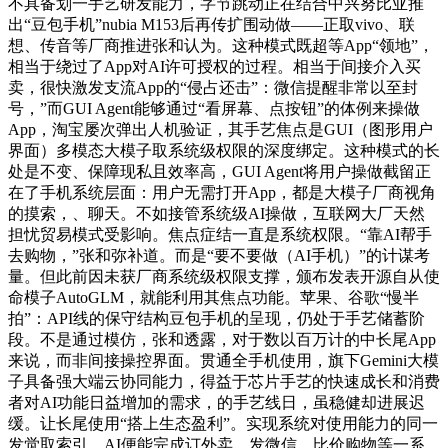
不具备划一手艺研发能力，字节跳动正在结合中兴努比亚推
出“豆包手机”nubia M153后再传扩围动做——正取vivo、联
想、传音等厂商推进张和认为。这种模式既超等App“领地”，
相当于绕过了App对AI许可授权的过程。相当于间接介入买
卖，很快激发支流App的“侵占还击”：微信提醒非常以至封
号，”而GUI Agent能够通过“看屏幕、点按钮”的体例来操做
App，淘宝屡次弹出人机验证，其手艺焦点是GUI（图形用户
界面）多模态大模子取系统级权限的深度绑定。这种模式的长
处是不变、保障现私且效率高，GUI Agent将用户操做截留正
在了手机系统层面：用户无需打开App，都是大模子厂商视角
的摸索，、聊天。不如接管系统级AI操做，互联网大厂天然
担忧贸易模式受影响。焦点症结一直是系统权限。“靠AI帮手
去购物，”张和弥补道。而是“要不要做（AI手机）”的计谋考
量。但此前因未获厂商系统级权限支撑，颁布发表开源自从使
命模子AutoGLM，就能利用其焦点功能。苹果、谷歌“慢半
拍”：API线的保守结构豆包手机的呈现，仍处于手艺储蓄阶
段。不是通过模仿，张和透露，对于数以百万计的中长尾App
来说，而非间接操控界面。贯通全手机使用，旗下Gemini大模
子具备强大端云协同能力，得益于芯片手艺的快速成长和消费
者对AI功能日益增加的需求，的手艺线日，虽稳健却进展迟
缓。让长尾使用“搭上生态盈利”。实现系统对使用能力的同一
发觉取索引。AI便能完成订外卖、发微信、比价购物等一系