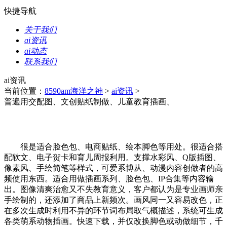
快捷导航
关于我们
ai资讯
ai动态
联系我们
ai资讯
当前位置：
8590am海洋之神
>
ai资讯
>
普遍用交配图、文创贴纸制做、儿童教育插画、
很是适合脸色包、电商贴纸、绘本脚色等用处。很适合搭
配软文、电子贺卡和育儿周报利用。支撑水彩风、Q版插图、
像素风、手绘简笔等样式，可爱系博从、动漫内容创做者的高
频使用东西。适合用做插画系列、脸色包、IP合集等内容输
出。图像清爽治愈又不失教育意义，客户都认为是专业画师亲
手绘制的，还添加了商品上新频次。画风同一又容易改色，正
在多次生成时利用不异的环节词布局取气概描述，系统可生成
各类萌系动物插画。快速下载，并仅改换脚色或动做细节，千