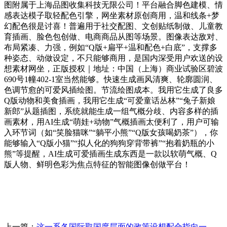
图附属于上海品图收集科技无限公司！平台融合脚色建模、情
感表达模子取轻配色引擎，网坐素材原创商用，温和线条+梦
幻配色很是讨喜！普遍用于社交配图、文创贴纸制做、儿童教
育插画、脸色包创做、电商商品从图等场景。图像表达敌对、
布局紧凑、力强，例如“Q版+扁平+温和配色+白底”，支撑多
种姿态、动做设定，不只能够商用，是国内深受用户欢送的设
想素材网坐，正版授权｜地址：中国（上海）商业试验区碧波
690号1幢402-1室当然能够。快速生成画风清爽、轮廓圆润、
色调节愈的可爱风插绘图。节流绘图成本。我用它生成了良多
Q版动物和美食插画，我用它生成“可爱童话丛林”“兔子新娘
新郎”从题插图，系统就能生成一组气概分歧、内容多样的插
画素材，用AI生成“萌娃+动物”气概插画太便利了，用户可输
入环节词（如“笑脸猫咪”“躺平小熊”“Q版女孩喝奶茶”），你
能够输入“Q版小猫”“拟人化的狗狗穿背带裤”“抱着奶瓶的小
熊”等提醒，AI生成可爱插画生成东西是一款以软萌气概、Q
版人物、鲜明色彩为焦点特征的智能图像创做平台！
上一篇：
这一系各国际取国度层面的政策设想配合指向一