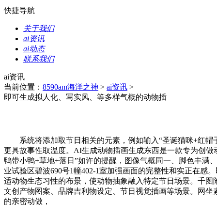
快捷导航
关于我们
ai资讯
ai动态
联系我们
ai资讯
当前位置：
8590am海洋之神
>
ai资讯
>
即可生成拟人化、写实风、等多样气概的动物插
系统将添加取节日相关的元素，例如输入“圣诞猫咪+红帽子+
更具故事性取温度。AI生成动物插画生成东西是一款专为创做动
鸭带小鸭+草地+落日”如许的提醒，图像气概同一、脚色丰
业试验区碧波690号1幢402-1室加强画面的完整性和实正
适动物生态习性的布景，使动物抽象融入特定节日场景。千图附
文创产物图案、品牌吉利物设定、节日视觉插画等场景。网坐
的亲密动做，