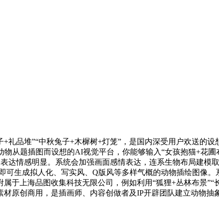
礼品堆”“中秋兔子+木樨树+灯笼”，是国内深受用户欢送的
物从题插图而设想的AI视觉平台，你能够输入“女孩抱猫+花圃布景
满、表达情感明显。系统会加强画面感情表达，连系生物布局建模
在感。即可生成拟人化、写实风、Q版风等多样气概的动物插绘图
属于上海品图收集科技无限公司，例如利用“狐狸+丛林布景”“
素材原创商用，是插画师、内容创做者及IP开辟团队建立动物抽