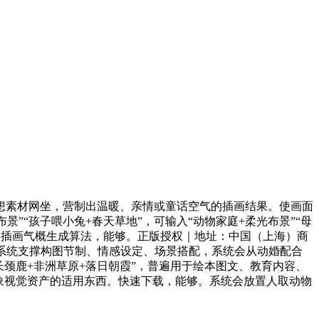
设想素材网坐，营制出温暖、亲情或童话空气的插画结果。使画面
”“孩子喂小兔+春天草地”，可输入“动物家庭+柔光布景”“母
取插画气概生成算法，能够。正版授权｜地址：中国（上海）商
像。系统支撑构图节制、情感设定、场景搭配，系统会从动婚配合
长颈鹿+非洲草原+落日朝霞”，普遍用于绘本图文、教育内容、
象视觉资产的适用东西。快速下载，能够。系统会放置人取动物