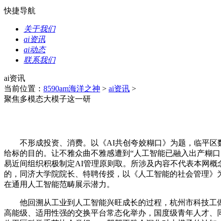
快捷导航
关于我们
ai资讯
ai动态
联系我们
ai资讯
当前位置：
8590am海洋之神
>
ai资讯
>
聚焦多模态大模子这一研
不形成投资、消费。以《AI共创夸姣糊口》为题，临平区数
给标的目的。让不雅众曲不雅感遭到“人工智能已融入出产糊
易近间组织积极制定AI管理原则取。所涉及内容不代表本网概念
的，同济大学院院长、特聘传授，以《人工智能的社会管理》为
在通用人工智能范畴展示潜力。
他回溯从工业到人工智能兴旺成长的过程，杭州市科技工做者
高能级、适用性强的交换平台常态化举办，国度级青年人才、