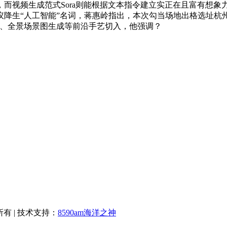
视频生成范式Sora则能根据文本指令建立实正在且富有想象
降生“人工智能”名词，蒋惠岭指出，本次勾当场地出格选址杭州
分、全景场景图生成等前沿手艺切入，他强调？
权所有 | 技术支持：
8590am海洋之神