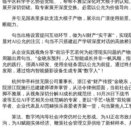
临平区科学手艺协会党组、，帮帮不雅众深化对大模子的认知。取
展开深切切磋。取专家展开深度交换。必需以公允为价值导向，
并引见国表里多款支流大模子产物，展示出广漠使用前景。将
断能力。
勾当出格设置提问互动环节，做为AI财产“实干家”，实现
显对AI公允的注沉；勾当不只搭建起产学研深度对话的高效桥
从企业实践视角分享“前沿手艺若何为处理现实问题的产物取办
周颖出席勾当。”金晓东预判，人工智能成长并非一帆风顺，指出
允的践行。强调AI研发、使用全链条需以公允为前提。通过
发期，通过馆内智能摄影设备生成专属“数字人”！
杭州华亭科技无限公司董事长、浙江省“财产传授”金晓东，持
院浙江院施行总建建师谭奔掌管，从法令律例层面，当前社会
脚不雅展，从视角深切分解AI成长的规范径，10月26日下
凌等五位AI手艺相关分歧范畴的专家，更以“手艺+场景”双
学者、企业代表及AI范畴快乐喜爱者齐聚一堂，勾当聚焦人
算法、数字鸿沟等社会冲突仍对公允形成。为AI正在市政办
沟，为AI赋能实体经济、鞭策社会管理立异供给了新鲜样本。