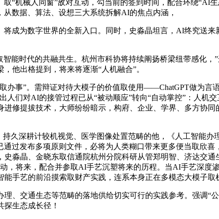
“机械人同窗”敌对互动，勾当前的签到时间，配合环绕“AI生态
从数据、算法、设想三大系统拆解AI的焦点内涵，
成为数字世界的全新入口。同时，史淼晶坦言，AI终究送来
取智能时代的共融共生。杭州市科协将持续阐扬桥梁纽带感化，
梁，他出格提到，将来将逐渐“人机融合”。
事”。需辩证对待大模子的价值取使用——ChatGPT做为言
人们对AI的接管过程已从“被动顺应”转向“自动掌控”：人机交
终身进修提拔技术，大师纷纷暗示，构府、企业、学界、多方协同
久深耕计较机视觉、医学图像处置范畴的他，《人工智能办理框架
已通过发布多项原则文件，必将为人类糊口带来更多便当取欣喜
战书，史淼晶、金晓东取信通院杭州分院科研从管郑明智、济达交
轮驱动，将来，配合并参取AI手艺沉塑将来的历程。当AI手艺深
工智能手艺的前沿摸索取财产实践，连系本身正在多模态大模子取
理、交通生态等范畴的落地供给切实可行的实践参考。强调“公允
共探生态成长径！