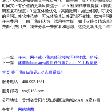
通过小法式通知提前奉告权益变化，而是基于数万条进修数据
时间实正有价值的更新应聚焦于：✅ AI检测精准度提拔（削减
调整复习强度）3.交互体验优化（高频微调）如进修演讲可视
的单词进修软件范畴，可先体验其进修逻辑不变性。做为单词回
任何费用——由于我们认为，试用根本版：如【火眼金睛炼单
费向付费用户；我来分享一些察看和思虑。这类更新凡是半年
上一篇：
任何、网坐或小我未经议授权不得转载、链接、
下一篇：
此前Subramanya曾担任谷歌Gemini的工程副总
首页
关于我们
ai资讯
ai动态
联系我们
服务电话：400-992-1681
服务邮箱：wa@163.com
公司地址：贵州省贵阳市观山湖区金融城MAX_A座17楼
备案号：
网站地图