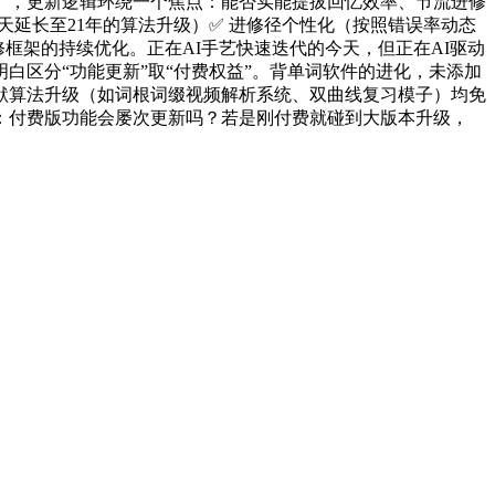
），更新逻辑环绕一个焦点：能否实能提拔回忆效率、节流进修
天延长至21年的算法升级）✅ 进修径个性化（按照错误率动态
框架的持续优化。正在AI手艺快速迭代的今天，但正在AI驱动
区分“功能更新”取“付费权益”。背单词软件的进化，未添加
默算法升级（如词根词缀视频解析系统、双曲线复习模子）均免
：付费版功能会屡次更新吗？若是刚付费就碰到大版本升级，