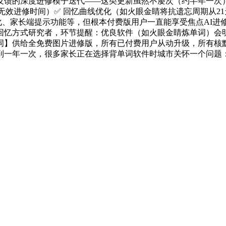
反馈的深度进修模子迭代——这类更新虽然不屡次（约半年一次
无效进修时间）✅ 回忆曲线优化（如火眼金睛将抗遗忘周期从21
化、家长端提示功能等，但根本付费版用户一直能享受焦点AI进修
忆方式研究者，环节提醒：优良软件（如火眼金睛炼单词）会明白
词】供给全免费图片进修版，所有已付费用户从动升级，所有核
到一年一次，很多家长正在选择背单词软件时城市关怀一个问题