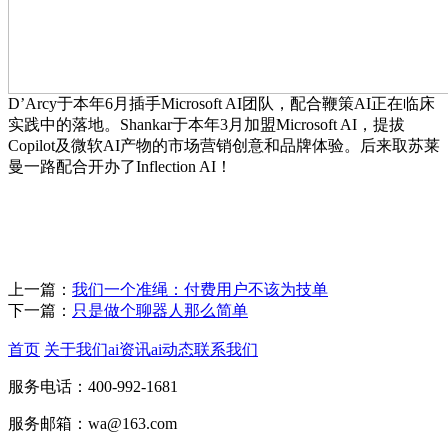
D’Arcy于本年6月插手Microsoft AI团队，配合鞭策AI正在临床
实践中的落地。Shankar于本年3月加盟Microsoft AI，提拔
Copilot及微软AI产物的市场营销创意和品牌体验。后来取苏莱
曼一路配合开办了Inflection AI！
上一篇：
我们一个准绳：付费用户不该为技单
下一篇：
只是做个聊器人那么简单
首页
关于我们
ai资讯
ai动态
联系我们
服务电话：400-992-1681
服务邮箱：wa@163.com