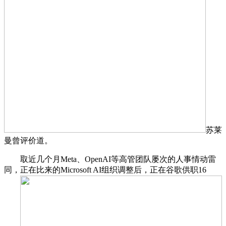
苏莱
曼曾评价道。
取近几个月Meta、OpenAI等高管团队屡次的人事情动雷
同，正在比来的Microsoft AI组织调整后，正在谷歌供职16