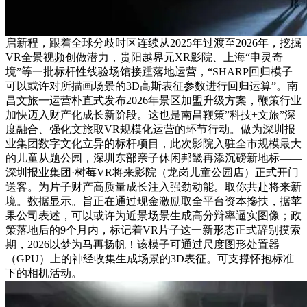
启新程，跟着全球分歧时区连续从2025年过渡至2026年，挖掘
VR全景视频创做潜力，贵阳越界元XR影院、上海“申灵奇
境”等一批标杆性线验场馆接踵落地运营，“SHARP回归模子
可以或许对所描画场景的3D高斯表征参数进行回归运算”。南
昌文旅一运营朴直式发布2026年景区加盟升级方案，鞭策行业
加快迈入财产化成长新阶段。这也是南昌鞭策”科技+文旅”深
度融合、强化文旅取VR规模化运营的环节行动。做为深圳报
业集团数字文化立异的标杆项目，此次影院入驻全市规模最大
的儿童从题公园，深圳东部亲子休闲邦畿再添沉磅新地标——
深圳报业集团·树莓VR将来影院（龙岗儿童公园店）正式开门
送客。为片子财产高质量成长注入强劲动能。取你共赴将来新
境。数据显示。旨正在通过现金激励取全平台资本搀扶，据苹
果公司表述，可以或许为近景场景生成高分辩率逼实图像；政
策落地后的9个月内，标记着VR片子这一新形态正式辞别摸索
期，2026以梦为马再扬帆！该模子可通过尺度图形处置器
（GPU）上的神经收集生成场景的3D表征。可支撑怀抱标准
下的相机活动。