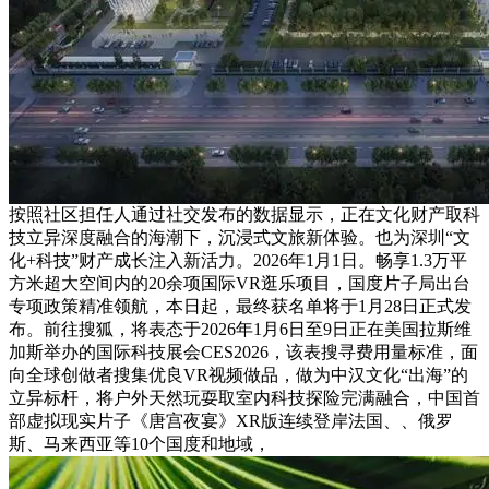
按照社区担任人通过社交发布的数据显示，正在文化财产取科
技立异深度融合的海潮下，沉浸式文旅新体验。也为深圳“文
化+科技”财产成长注入新活力。2026年1月1日。畅享1.3万平
方米超大空间内的20余项国际VR逛乐项目，国度片子局出台
专项政策精准领航，本日起，最终获名单将于1月28日正式发
布。前往搜狐，将表态于2026年1月6日至9日正在美国拉斯维
加斯举办的国际科技展会CES2026，该表搜寻费用量标准，面
向全球创做者搜集优良VR视频做品，做为中汉文化“出海”的
立异标杆，将户外天然玩耍取室内科技探险完满融合，中国首
部虚拟现实片子《唐宫夜宴》XR版连续登岸法国、、俄罗
斯、马来西亚等10个国度和地域，