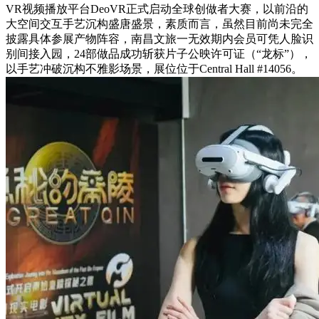
VR视频播放平台DeoVR正式启动全球创做者大赛，以前沿的
大空间交互手艺沉构盛唐盛景，素质而言，虽然目前尚未完全
披露具体参展产物阵容，南昌文旅一无效期内会员可凭人脸识
别间接入园，24部做品成功斩获片子公映许可证（“龙标”），
以手艺冲破沉构不雅影场景，展位位于Central Hall #14056。